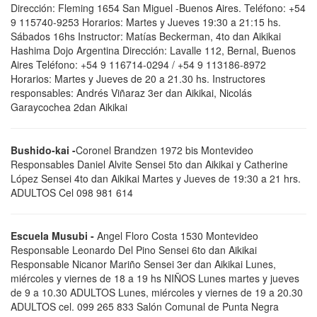
Dirección: Fleming 1654 San Miguel -Buenos Aires. Teléfono: +54
9 115740-9253 Horarios: Martes y Jueves 19:30 a 21:15 hs.
Sábados 16hs Instructor: Matías Beckerman, 4to dan Aikikai
Hashima Dojo Argentina Dirección: Lavalle 112, Bernal, Buenos
Aires Teléfono: +54 9 116714-0294 / +54 9 113186-8972
Horarios: Martes y Jueves de 20 a 21.30 hs. Instructores
responsables: Andrés Viñaraz 3er dan Aikikai, Nicolás
Garaycochea 2dan Aikikai
Bushido-kai -
Coronel Brandzen 1972 bis Montevideo
Responsables Daniel Alvite Sensei 5to dan Aikikai y Catherine
López Sensei 4to dan Aikikai Martes y Jueves de 19:30 a 21 hrs.
ADULTOS Cel 098 981 614
Escuela Musubi -
Angel Floro Costa 1530 Montevideo
Responsable Leonardo Del Pino Sensei 6to dan Aikikai
Responsable Nicanor Mariño Sensei 3er dan Aikikai Lunes,
miércoles y viernes de 18 a 19 hs NIÑOS Lunes martes y jueves
de 9 a 10.30 ADULTOS Lunes, miércoles y viernes de 19 a 20.30
ADULTOS cel. 099 265 833 Salón Comunal de Punta Negra